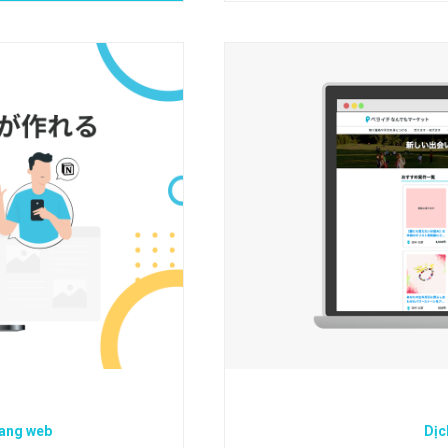
rang web
Dịc