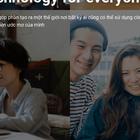
góp phần tạo ra một thế giới nơi bất kỳ ai cũng có thể sử dụng c
hiện ước mơ của mình